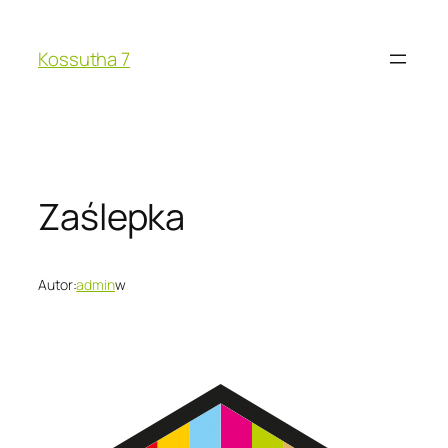
Kossutha 7
Zaślepka
Autor:
admin
w